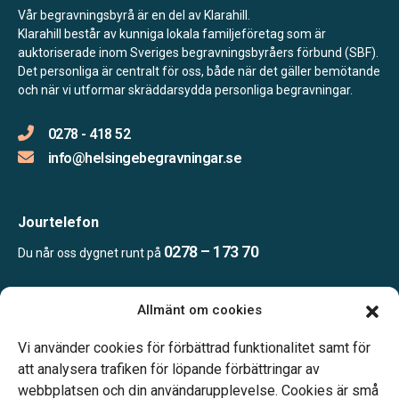
Vår begravningsbyrå är en del av Klarahill.
Klarahill består av kunniga lokala familjeföretag som är
auktoriserade inom Sveriges begravningsbyråers förbund (SBF).
Det personliga är centralt för oss, både när det gäller bemötande
och när vi utformar skräddarsydda personliga begravningar.
0278 - 418 52
info@helsingebegravningar.se
Jourtelefon
0278 – 173 70
Du når oss dygnet runt på
Allmänt om cookies
Öppettider
Kontoret bemannas enligt telefonöverenskommelse
Vi använder cookies för förbättrad funktionalitet samt för
att analysera trafiken för löpande förbättringar av
webbplatsen och din användarupplevelse. Cookies är små