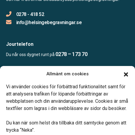
0278 - 418 52
info@helsingebegravningar.se
Jourtelefon
0278 – 173 70
Du når oss dygnet runt på
Allmänt om cookies
Öppettider
Kontoret bemannas enligt telefonöverenskommelse
Vi använder cookies för förbättrad funktionalitet samt för
att analysera trafiken för löpande förbättringar av
webbplatsen och din användarupplevelse. Cookies är små
textfiler som lagras i din webbläsare av sidor du besöker.
Du kan när som helst dra tillbaka ditt samtycke genom att
Vårt systerbolag Verahill hjälper dig med familjejuridiken –
trycka “Neka”.
genom hela livet.