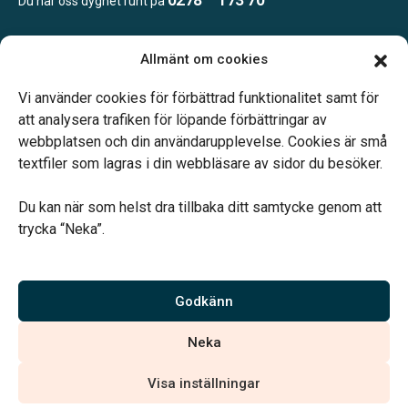
Du når oss dygnet runt på
Allmänt om cookies
Öppettider
Kontoret bemannas enligt telefonöverenskommelse
Vi använder cookies för förbättrad funktionalitet samt för
att analysera trafiken för löpande förbättringar av
webbplatsen och din användarupplevelse. Cookies är små
textfiler som lagras i din webbläsare av sidor du besöker.
Du kan när som helst dra tillbaka ditt samtycke genom att
Vårt systerbolag Verahill hjälper dig med familjejuridiken –
trycka “Neka”.
genom hela livet.
Varmt välkommen.
Godkänn
Vi är auktoriserade av Sveriges Begravningsbyråers Förbund och
Neka
har högt ställda krav på utbildning, kvalitet, miljö och arbetsmiljö.
Visa inställningar