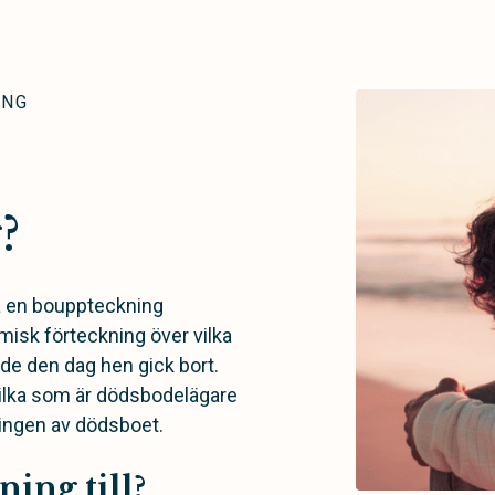
ING
?
ka en bouppteckning
isk förteckning över vilka
de den dag hen gick bort.
ilka som är dödsbodelägare
ringen av dödsboet.
ing till?