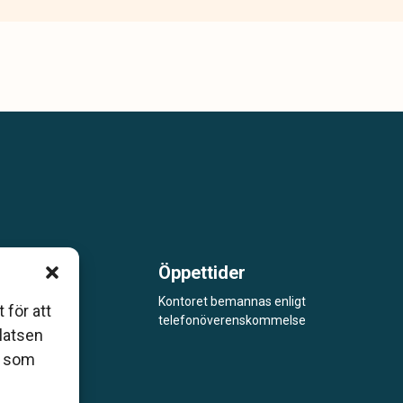
Öppettider
m är
Kontoret bemannas enligt
 för att
telefonöverenskommelse
åde
platsen
r som