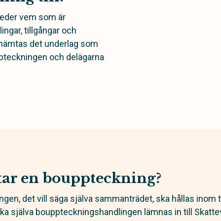
reder vem som är
ngar, tillgångar och
inhämtas det underlag som
pteckningen och delägarna
 tar en bouppteckning?
gen, det vill säga själva sammanträdet, ska hållas inom 
ska själva bouppteckningshandlingen lämnas in till Skatte