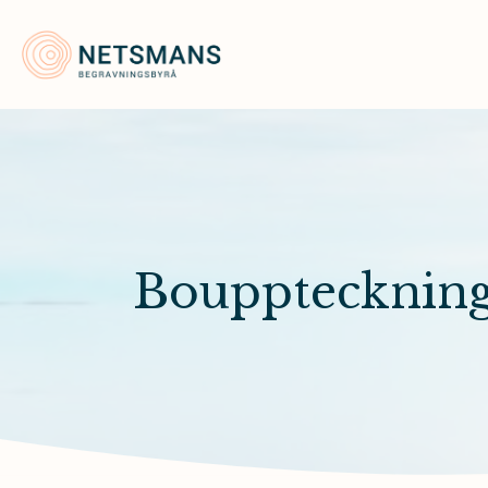
Netsmans Begravningsbyrå
Boupptecknin