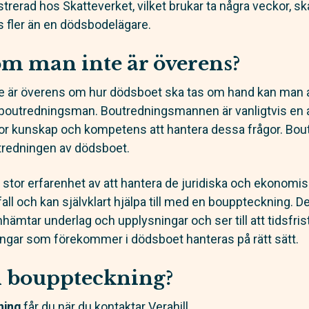
rerad hos Skatteverket, vilket brukar ta några veckor, sk
 fler än en dödsbodelägare.
m man inte är överens?
e är överens om hur dödsboet ska tas om hand kan man 
 boutredningsman. Boutredningsmannen är vanligtvis en a
stor kunskap och kompetens att hantera dessa frågor. Bo
utredningen av dödsboet.
ar stor erfarenhet av att hantera de juridiska och ekonom
l och kan självklart hjälpa till med en bouppteckning. De
ämtar underlag och upplysningar och ser till att tidsfriste
andlingar som förekommer i dödsboet hanteras på rätt sätt.
n bouppteckning?
ning
får du när du kontaktar Verahill.