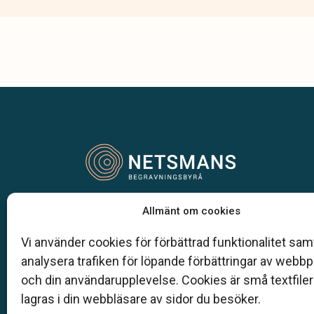
Vår begravningsbyrå är en del av Klarahill.
Allmänt om cookies
Klarahill består av kunniga lokala familjeföretag so
auktoriserade inom Sveriges begravningsbyråers
Vi använder cookies för förbättrad funktionalitet samt
förbund (SBF). Det personliga är centralt för oss, b
analysera trafiken för löpande förbättringar av webb
när det gäller bemötande och när vi utformar
och din användarupplevelse. Cookies är små textfile
skräddarsydda personliga begravningar.
lagras i din webbläsare av sidor du besöker.