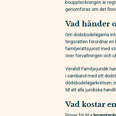
bouppteckningen är regist
genomföras om det finns
Vad händer o
Om dödsbodelägarna int
tingsrätten förordnar en
familjerättsjurist med 
över förvaltningen och 
Verahill Familjejuridik h
i samband med ett dödsfal
dödsbodelägarkretsen, inh
till att alla juridiska h
Vad kostar e
Priser för bl a
bouppteck