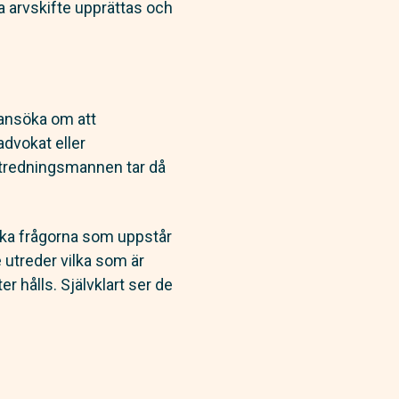
a arvskifte upprättas och
ansöka om att
dvokat eller
utredningsmannen tar då
iska frågorna som uppstår
 utreder vilka som är
r hålls. Självklart ser de