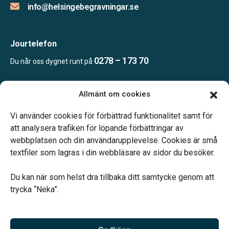
info@helsingebegravningar.se
Jourtelefon
0278 – 173 70
Du når oss dygnet runt på
Allmänt om cookies
Öppettider
Kontoret bemannas enligt telefonöverenskommelse
Vi använder cookies för förbättrad funktionalitet samt för
att analysera trafiken för löpande förbättringar av
webbplatsen och din användarupplevelse. Cookies är små
textfiler som lagras i din webbläsare av sidor du besöker.
Du kan när som helst dra tillbaka ditt samtycke genom att
Vårt systerbolag Verahill hjälper dig med familjejuridiken –
trycka “Neka”.
genom hela livet.
Varmt välkommen.