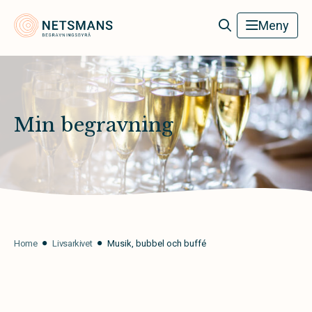
Netsmans Begravningsbyrå
Meny
Min begravning
Home
Livsarkivet
Musik, bubbel och buffé