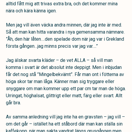
alltid fått mig att trivas extra bra, och det kommer mina
nära och kära känna igen.
Men jag vill även väcka andra minnen, där jag inte är med.
Så att man kan hitta varandra i nya gemensamma nämnare.
”Åh, den här låten….den spelade dom när jag var i Grekland
första gången…jag minns precis var jag var….”
Jag älskar svarta kläder – de vet ALLA – så vill man
komma i svart är det absolut inte deppigt. Men i inbjudan
får det nog stå ”Mingelbekvämt”. Får man ont i fötterna av
höga skor tar man låga. Känner man sig tryggare eller
snyggare om man kommer upp ett par cm tar man de höga.
Urringat, höghalsat, glittrigt eller matt, färg eller svart. Allt
går bra.
Av samma anledning vill jag inte ha en gravsten – jag vill –
om det går – istället ha ett ståbord där man kan ställa sin
kaffekopp, när man sakta vandrat längs grusgången men