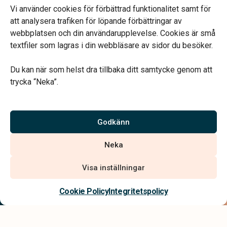
Kontoret bemannas enligt telefonöverenskommelse
Vi använder cookies för förbättrad funktionalitet samt för
att analysera trafiken för löpande förbättringar av
webbplatsen och din användarupplevelse. Cookies är små
textfiler som lagras i din webbläsare av sidor du besöker.
Du kan när som helst dra tillbaka ditt samtycke genom att
Vårt systerbolag Verahill hjälper dig med familjejuridiken –
trycka “Neka”.
genom hela livet.
Varmt välkommen.
Godkänn
Vi är auktoriserade av Sveriges Begravningsbyråers Förbund och
Neka
har högt ställda krav på utbildning, kvalitet, miljö och arbetsmiljö.
Visa inställningar
Kontakta oss
Cookie Policy
Integritetspolicy